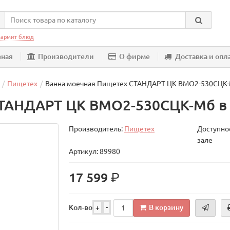
армит блюд
вная
Производители
О фирме
Доставка и опл
Пищетех
Ванна моечная Пищетех СТАНДАРТ ЦК ВМО2-530СЦК
СТАНДАРТ ЦК ВМО2-530СЦК-Мб в
Производитель:
Пищетех
Доступнос
зале
Артикул: 89980
р.
17 599
В корзину
Кол-во
+
-