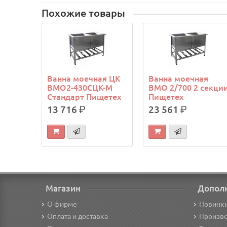
Похожие товары
Ванна моечная ЦК
Ванна моечная
ВМО2-430СЦК-М
ВМО 2/700 2 секци
Стандарт Пищетех
Пищетех
13 716
р.
23 561
р.
Магазин
Допол
О фирме
Новинк
Оплата и доставка
Произв