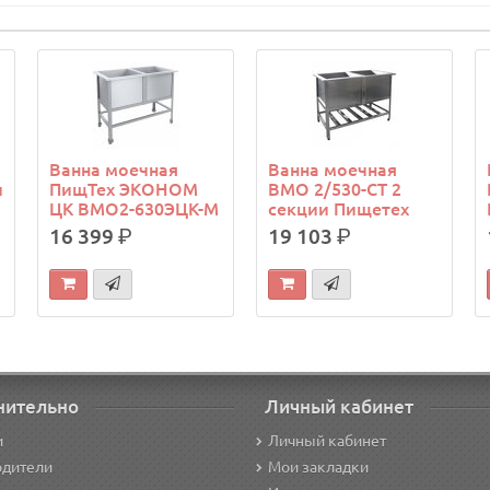
Ванна моечная
Ванна моечная
и
ПищТех ЭКОНОМ
ВМО 2/530-СТ 2
ЦК ВМО2-630ЭЦК-М
секции Пищетех
16 399
р.
19 103
р.
нительно
Личный кабинет
и
Личный кабинет
одители
Мои закладки