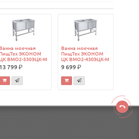
Ванна моечная
Ванна моечная
ПищТех ЭКОНОМ
ПищТех ЭКОНОМ
ЦК ВМО2-530ЭЦК-М
ЦК ВМО2-430ЭЦК-М
13 799
р.
9 699
р.