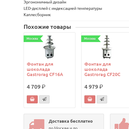
Эргономичный дизайн
LED-дисплей с индексацией температуры
Каплесборник
Похожие товары
Москва
Москва
Фонтан для
Фонтан для
шоколада
шоколада
Gastrorag CF16A
Gastrorag CF20C
4 709
р.
4 979
р.
Доставка бесплатно
по Москве и до