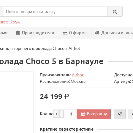
армит блюд
вная
Производители
О фирме
Доставка и опл
ат для горячего шоколада Choco 5 Airhot
олада Choco 5 в Барнауле
Производитель:
Airhot
Доступнос
Расположение: Москва
Артикул:
р.
24 199
В корзину
Кол-во
+
-
Краткие характеристики