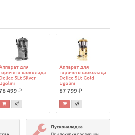
Аппарат для
Аппарат для
горячего шоколада
горячего шоколада
Delice 5Lt Silver
Delice 5Lt Gold
Ugolini
Ugolini
76 499
р.
67 799
р.
Пусконаладка
скве,
При покупке продукции