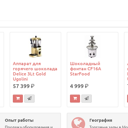
Аппарат для
Шоколадный
горячего шоколада
фонтан CF16A
Delice 3Lt Gold
StarFood
Ugolini
57 399
р.
4 999
р.
Опыт работы
География
Продажа оборудования и
Торговые залы в Мо