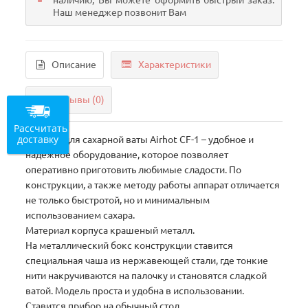
наличию, Вы можете оформить быстрый заказ.
Наш менеджер позвонит Вам
Описание
Характеристики
Отзывы (0)
Рассчитать
доставку
Аппарат для сахарной ваты Airhot CF-1 – удобное и
надежное оборудование, которое позволяет
оперативно приготовить любимые сладости. По
конструкции, а также методу работы аппарат отличается
не только быстротой, но и минимальным
использованием сахара.
Материал корпуса крашеный металл.
На металлический бокс конструкции ставится
специальная чаша из нержавеющей стали, где тонкие
нити накручиваются на палочку и становятся сладкой
ватой. Модель проста и удобна в использовании.
Ставится прибор на обычный стол.