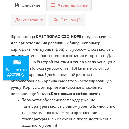
Описание
Характеристики
Документация
Отзывы (0)
Фритюрница
GASTRORAG CZG-HDF8
предназначена
для приготовления различных блюд (например,
картофеля или курицы фри) в глубоком слое масла на
предприятиях общественного питания и торговли. Для
максимально быстрой очистки и слива масла оснащена
съёмными блоком управления, ТЭНами и котлом со
Рассчитать
доставку
сливным краном. Для безопасной работы с
оборудованием корзина имеет термоизолированную
ручку. Корпус фритюрного шкафа изготовлен из
нержавеющей стали.
Ключевые особенности:
Термостат обеспечивает поддержание
температуры масла на одном уровне (включение
нагревательного элемента при падении
температуры и выключение после достижения
заданного уровня)