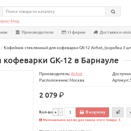
армит блюд
вная
Производители
О фирме
Доставка и опл
Кофейник стеклянный для кофеварки GK-12 Airhot, (коробка 3 шт
 кофеварки GK-12 в Барнауле
Производитель:
Airhot
Доступнос
Расположение: Москва
Артикул:
р.
2 079
В корзину
Кол-во
+
-
Минимальное кол-во для заказа этого товара: 3.