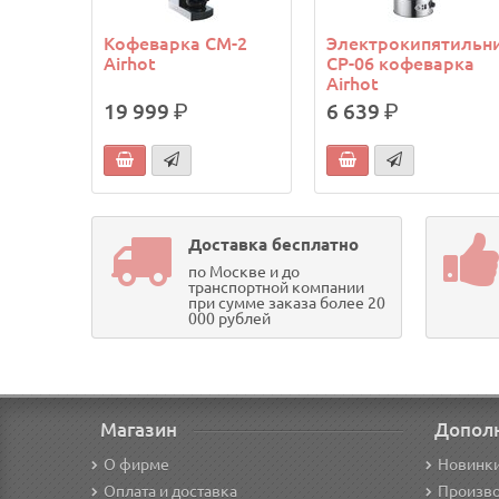
Кофеварка CM-2
Электрокипятильн
Airhot
CP-06 кофеварка
Airhot
19 999
р.
6 639
р.
Доставка бесплатно
по Москве и до
транспортной компании
при сумме заказа более 20
000 рублей
Магазин
Допол
О фирме
Новинк
Оплата и доставка
Произв