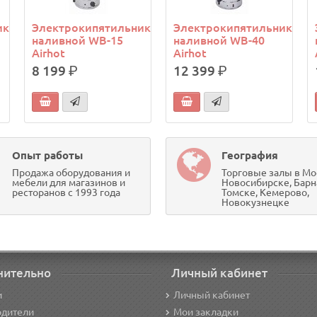
ик
Электрокипятильник
Электрокипятильник
наливной WB-15
наливной WB-40
Airhot
Airhot
8 199
р.
12 399
р.
Опыт работы
География
Продажа оборудования и
Торговые залы в Мо
мебели для магазинов и
Новосибирске, Барн
ресторанов с 1993 года
Томске, Кемерово,
Новокузнецке
нительно
Личный кабинет
и
Личный кабинет
одители
Мои закладки