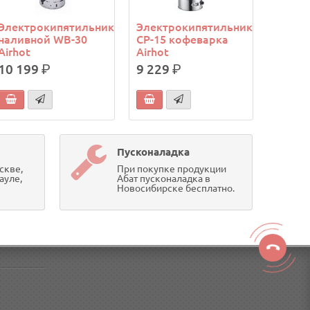
Электрокипятильник
Электрокипятильник
наливной WB-30
CP-15 кофеварка
Airhot
Airhot
10 199
р.
9 229
р.
Пусконаладка
скве,
При покупке продукции
ауле,
Абат пусконаладка в
Новосибирске бесплатно.