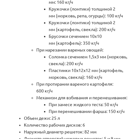
мм: 160 кг/ч
Кружочки (ломтики) толщиной 2
мм (морковь, репа, огурцы): 100 кг/ч
Кружочки (ломтики) толщиной 2
мм (картофель, свекла): 200 кг/ч
Брусочки сечением 10х10
мм (картофель): 350 кг/ч
При нарезании вареных овощей:
Соломка сечением 1,5х3 мм (морковь,
свекла): 200 кг/ч
Пластинки 10х12х12 мм (картофель,
морковь, свекла): 160 кг/ч
При протирании вареного картофеля:
600 кг/ч
Механизм для взбивания и перемешивания:
При замесе жидкого теста: 50 кг/ч
При перемешивании фарша: 150 кг/ч
Объем дежи: 25 л
Количество рабочих дисков: 6
Наружный диаметр решеток: 82 мм
Диаметр отверстий ножевых решеток: 5 и 9 мм