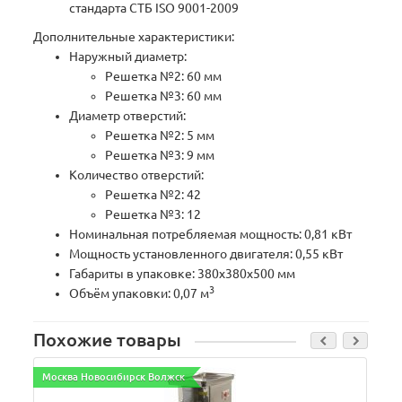
стандарта СТБ ISO 9001-2009
Дополнительные характеристики:
Наружный диаметр:
Решетка №2: 60 мм
Решетка №3: 60 мм
Диаметр отверстий:
Решетка №2: 5 мм
Решетка №3: 9 мм
Количество отверстий:
Решетка №2: 42
Решетка №3: 12
Номинальная потребляемая мощность: 0,81 кВт
Мощность установленного двигателя: 0,55 кВт
Габариты в упаковке: 380х380х500 мм
3
Объём упаковки: 0,07 м
Похожие товары
Москва Новосибирск Волжск
М