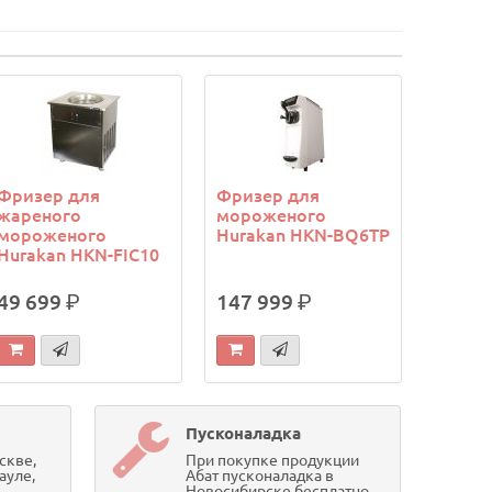
Фризер для
Фризер для
жареного
мороженого
мороженого
Hurakan HKN-BQ6TP
Hurakan HKN-FIC10
49 699
р.
147 999
р.
Пусконаладка
скве,
При покупке продукции
ауле,
Абат пусконаладка в
Новосибирске бесплатно.