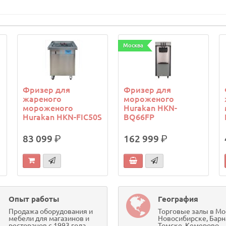
Москва
Фризер для
Фризер для
жареного
мороженого
мороженого
Hurakan HKN-
Hurakan HKN-FIC50S
BQ66FP
83 099
р.
162 999
р.
Опыт работы
География
Продажа оборудования и
Торговые залы в Мо
мебели для магазинов и
Новосибирске, Барн
ресторанов с 1993 года
Томске, Кемерово,