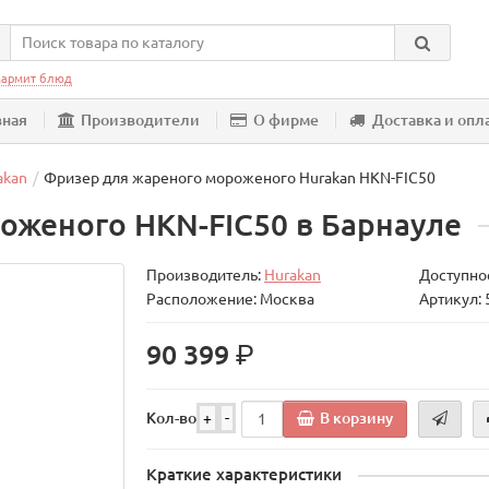
армит блюд
вная
Производители
О фирме
Доставка и опл
akan
Фризер для жареного мороженого Hurakan HKN-FIC50
оженого HKN-FIC50 в Барнауле
Производитель:
Hurakan
Доступнос
Расположение: Москва
Артикул:
р.
90 399
В корзину
Кол-во
+
-
Краткие характеристики