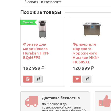
— 2 лопатки в комплекте
Похожие товары
Москва
Фризер для
Фризер для
мороженого
жареного
Hurakan HKN-
мороженого
BQ66FPS
Hurakan HKN-
FIC50SXL
192 999
р.
120 999
р.
Доставка бесплатно
по Москве и до
транспортной компании
при сумме заказа более 20