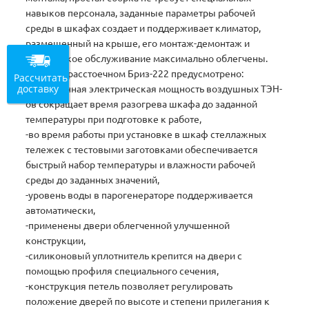
навыков персонала, заданные параметры рабочей
среды в шкафах создает и поддерживает климатор,
размещенный на крыше, его монтаж-демонтаж и
техническое обслуживание максимально облегчены.
В шкафе расстоечном Бриз-222 предусмотрено:
Рассчитать
доставку
-увеличенная электрическая мощность воздушных ТЭН-
ов сокращает время разогрева шкафа до заданной
температуры при подготовке к работе,
-во время работы при установке в шкаф стеллажных
тележек с тестовыми заготовками обеспечивается
быстрый набор температуры и влажности рабочей
среды до заданных значений,
-уровень воды в парогенераторе поддерживается
автоматически,
-применены двери облегченной улучшенной
конструкции,
-силиконовый уплотнитель крепится на двери с
помощью профиля специального сечения,
-конструкция петель позволяет регулировать
положение дверей по высоте и степени прилегания к