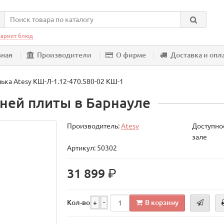
армит блюд
вная
Производители
О фирме
Доставка и опл
ька Atesy КШ-Л-1.12-470.580-02 КШ-1
ней плиты в Барнауле
Производитель:
Atesy
Доступнос
зале
Артикул: 50302
р.
31 899
В корзину
Кол-во
+
-