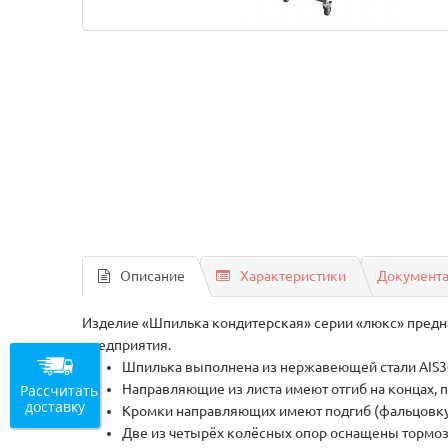
Описание
Характеристики
Документ
Изделие «Шпилька кондитерская» серии «люкс» предна
предприятия.
Шпилька выполнена из нержавеющей стали AIS
Рассчитать
Направляющие из листа имеют отгиб на концах
доставку
Кромки направляющих имеют подгиб (фальцовку
Две из четырёх колёсных опор оснащены тормо