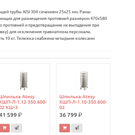
й трубы AISI 304 сечением 25х25 мм. Рамы
ляющих для размещения противней размером 470х580
ю противней и предотвращение их выпадения при
ку) для исключения травматизма персонала.
ть 10 кг. Тележка снабжена четырьмя колесами
Шпилька Atesy
Шпилька Atesy
КШП-Л-1.12-350.600-
КШП-Л-1.10-350.600-
02 КШ-3
02
41 599
р.
36 799
р.