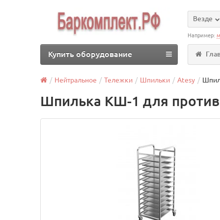
Везде
Например:
м
Купить оборудование
Гла
Нейтральное
Тележки
Шпильки
Atesy
Шпил
Шпилька КШ-1 для против