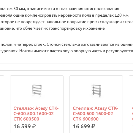
 шагом 50 мм, в зависимости от назначения их использования
озволяющие компенсировать неровности пола в пределах ±20 мм
оторое не повреждает напольное покрытие при эксплуатации стел
ковке, что облегчает их транспортировку и хранение
лок и четырех стоек. Стойки стеллажа изготавливаются из оцинк
х уровнях. Ножки имеют пластиковую опорную часть и регулируются
Стеллаж Atesy СТК-
Стеллаж Atesy СТК-
С-600.500.1600-02
С-600.600.1600-02
СТК-600500
СТК-600600
16 599
р.
16 699
р.