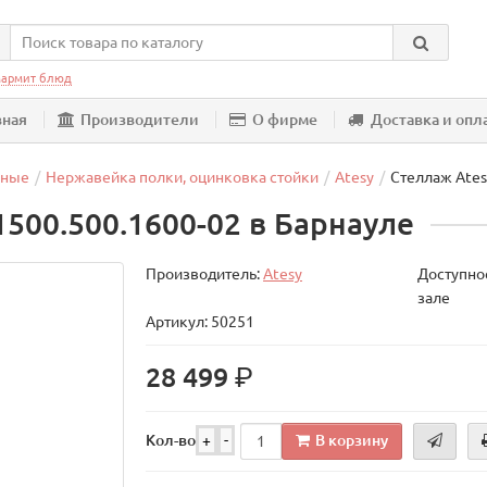
армит блюд
вная
Производители
О фирме
Доставка и опл
шные
Нержавейка полки, оцинковка стойки
Atesy
Стеллаж Ates
1500.500.1600-02 в Барнауле
Производитель:
Atesy
Доступнос
зале
Артикул: 50251
р.
28 499
В корзину
Кол-во
+
-