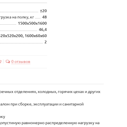
±20
узка на полку, кг
48
1500х500х1600
46,4
520х520х200, 1600х60х60
2
0 отзывов
ечных отделениях, холодных, горячих цехах и других
алом при сборке, эксплуатации и санитарной
рку
допустимую равномерно распределенную нагрузку на