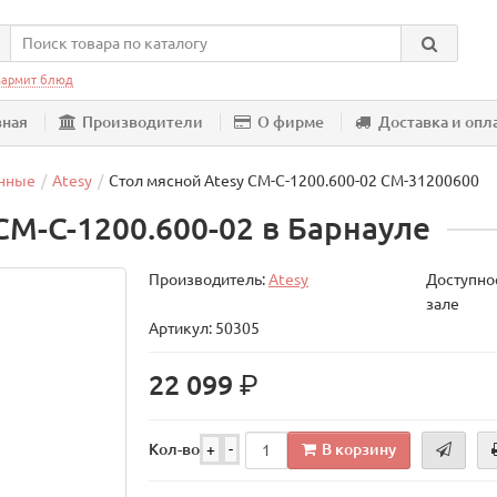
армит блюд
вная
Производители
О фирме
Доставка и опл
нные
Atesy
Стол мясной Atesy СМ-С-1200.600-02 СМ-31200600
СМ-С-1200.600-02 в Барнауле
Производитель:
Atesy
Доступнос
зале
Артикул: 50305
р.
22 099
В корзину
Кол-во
+
-