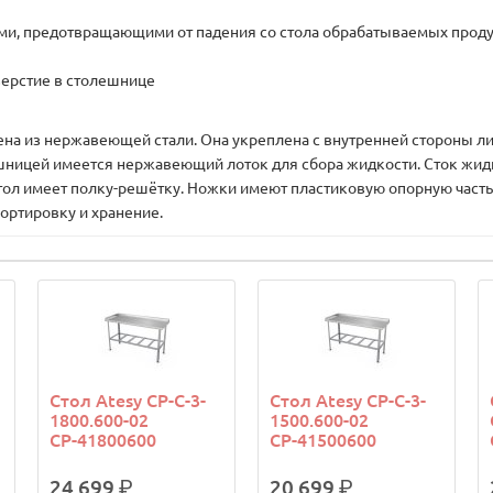
ами, предотвращающими от падения со стола обрабатываемых проду
верстие в столешнице
из нержавеющей стали. Она укреплена с внутренней стороны лис
шницей имеется нержавеющий лоток для сбора жидкости. Сток жидк
тол имеет полку-решётку. Ножки имеют пластиковую опорную часть
портировку и хранение.
Стол Atesy СР-С-3-
Стол Atesy СР-С-3-
1800.600-02
1500.600-02
СР-41800600
СР-41500600
24 699
р.
20 699
р.