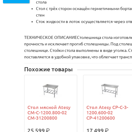
стола
Стол с трёх сторон оснащён герметичными борт
стен
Сток жидкости в лоток осуществляется через от
ТЕХНИЧЕСКОЕ ОПИСАНИЕСтолешница стола изготовлена 
прочность и исключает прогиб столешницы. Под столе
столешнице. Стойки стола выполнены в виде уголка. С
поставляется в удобной упаковке, что облегчает транс
Похожие товары
Стол мясной Atesy
Стол Atesy СР-С-3-
СМ-С-1200.800-02
1200.600-02
СМ-31200800
СР-41200600
25 599
р.
17 499
р.