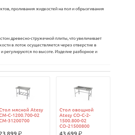
ктов, проливания жидкостей на пол и обрызгивания
том древесно-стружечной плиты, что увеличивает
ости в лоток осуществляется через отверстие в
 и регулируются по высоте. Изделие разборное и
Стол мясной Atesy
Стол овощной
СМ-С-1200.700-02
Atesy СО-С-2-
СМ-31200700
1500.800-02
СО-21500800
23 899
р.
43 699
р.