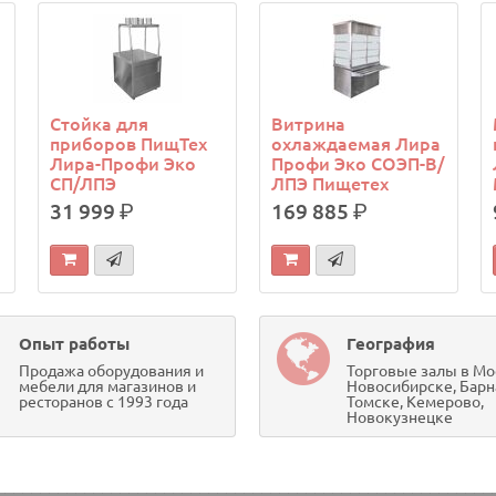
й
Стойка для
Витрина
приборов ПищТех
охлаждаемая Лира
Лира-Профи Эко
Профи Эко СОЭП-В/
СП/ЛПЭ
ЛПЭ Пищетех
31 999
р.
169 885
р.
Опыт работы
География
Продажа оборудования и
Торговые залы в Мо
мебели для магазинов и
Новосибирске, Барн
ресторанов с 1993 года
Томске, Кемерово,
Новокузнецке