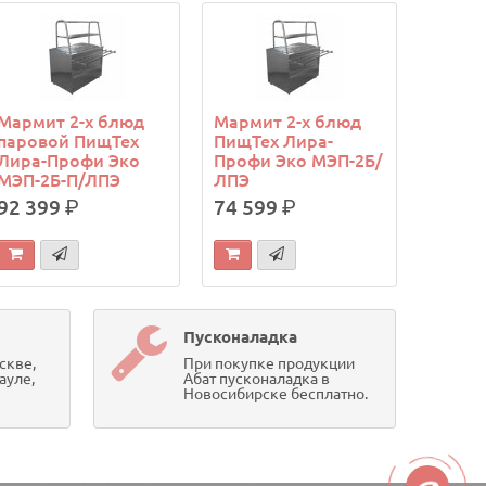
Мармит 2-х блюд
Мармит 2-х блюд
паровой ПищТех
ПищТех Лира-
Лира-Профи Эко
Профи Эко МЭП-2Б/
МЭП-2Б-П/ЛПЭ
ЛПЭ
92 399
р.
74 599
р.
Пусконаладка
скве,
При покупке продукции
ауле,
Абат пусконаладка в
Новосибирске бесплатно.