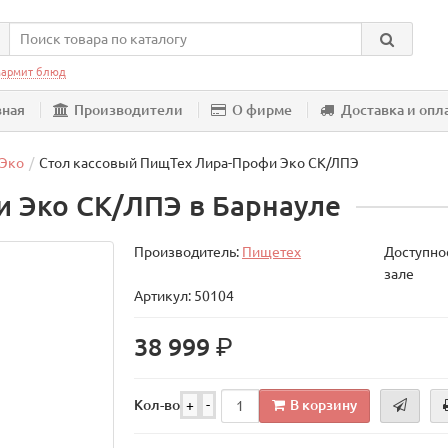
армит блюд
вная
Производители
О фирме
Доставка и опл
 Эко
Стол кассовый ПищТех Лира-Профи Эко СК/ЛПЭ
и Эко СК/ЛПЭ в Барнауле
Производитель:
Пищетех
Доступнос
зале
Артикул: 50104
р.
38 999
В корзину
Кол-во
+
-