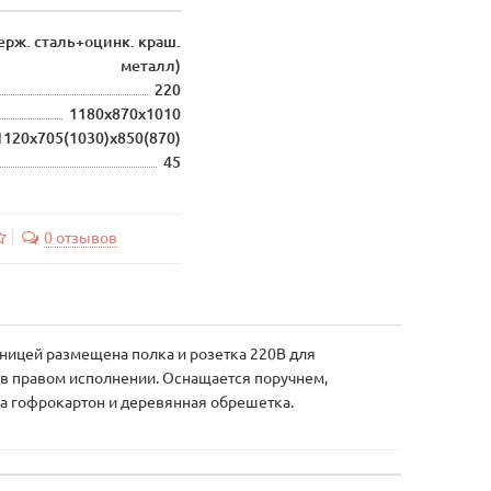
рж. сталь+оцинк. краш.
металл)
220
1180х870х1010
1120x705(1030)x850(870)
45
0 отзывов
шницей размещена полка и розетка 220В для
и в правом исполнении. Оснащается поручнем,
а гофрокартон и деревянная обрешетка.