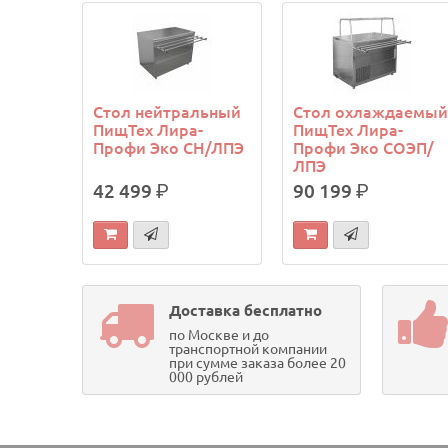
Стол нейтральный
Стол охлаждаемы
ПищТех Лира-
ПищТех Лира-
Профи Эко СН/ЛПЭ
Профи Эко СОЭП/
ЛПЭ
42 499
р.
90 199
р.
Доставка бесплатно
по Москве и до
транспортной компании
при сумме заказа более 20
000 рублей