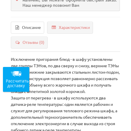
наличию, Вы можете оформить быстрый заказ.
Наш менеджер позвонит Вам
Описание
Характеристики
Отзывы (0)
Исключение пригорания блюд - в шафу установлены
две группы ТЭНов, по два сверху и снизу, верхние ТЭНы
открыты, нижние закрываются стальным листом-подом,
данная конструкция позволяет равномерно рассеивать
Рассчитать
доставку
тепло по объему всего жарочного шкафа и получать
блюда с аппетитной золотой корочкой.
Защита от перегрева - в шкафу используются два
датчика-реле температуры: один является рабочим и
служит для регулирования теплового режима шкафа, а
дополнительный термоограничитель обеспечиваеть
отключение электроэнергии в случае выхода из строя
рабочего датчика-реле температуры.