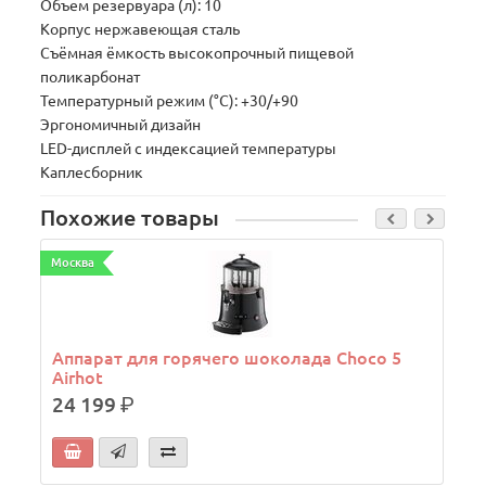
Объем резервуара (л): 10
Корпус нержавеющая сталь
Съёмная ёмкость высокопрочный пищевой
поликарбонат
Температурный режим (°С): +30/+90
Эргономичный дизайн
LED-дисплей с индексацией температуры
Каплесборник
Похожие товары
Москва
М
Аппарат для горячего шоколада Choco 5
Airhot
24 199
р.