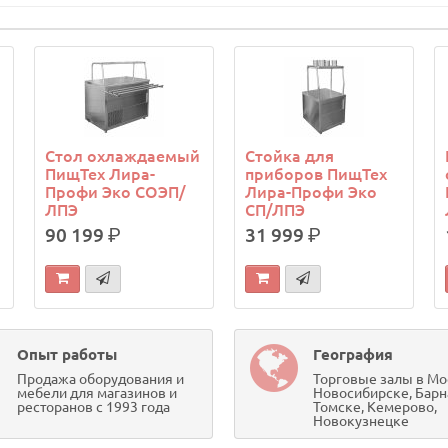
Стол охлаждаемый
Стойка для
ПищТех Лира-
приборов ПищТех
Профи Эко СОЭП/
Лира-Профи Эко
ЛПЭ
СП/ЛПЭ
90 199
р.
31 999
р.
Опыт работы
География
Продажа оборудования и
Торговые залы в Мо
мебели для магазинов и
Новосибирске, Барн
ресторанов с 1993 года
Томске, Кемерово,
Новокузнецке