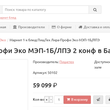
армит блюд
вная
Производители
О фирме
Доставка и опл
 Эко
Мармит 1-х блюд ПищТех Лира-Профи Эко МЭП-1Б/ЛПЭ
офи Эко МЭП-1Б/ЛПЭ 2 конф в Б
Производитель:
Пищетех
Доступнос
зале
Артикул: 50102
р.
59 099
В корзину
Кол-во
+
-