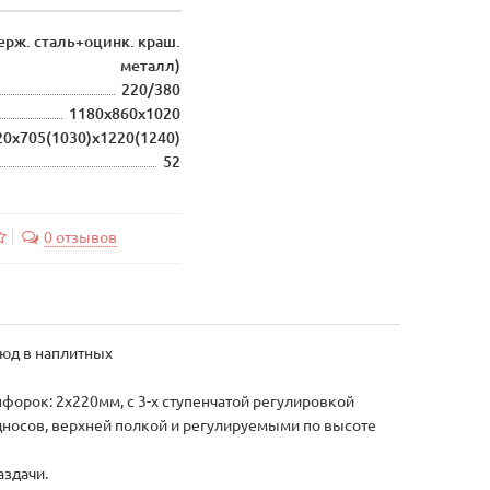
рж. сталь+оцинк. краш.
металл)
220/380
1180х860х1020
20х705(1030)х1220(1240)
52
0 отзывов
люд в наплитных
форок: 2х220мм, с 3-х ступенчатой регулировкой
носов, верхней полкой и регулируемыми по высоте
аздачи.