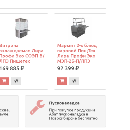
Витрина
Мармит 2-х блюд
охлаждаемая Лира
паровой ПищТех
Профи Эко СОЭП-В/
Лира-Профи Эко
ЛПЭ Пищетех
МЭП-2Б-П/ЛПЭ
169 885
р.
92 399
р.
Пусконаладка
скве,
При покупке продукции
ауле,
Абат пусконаладка в
Новосибирске бесплатно.