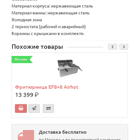
Материал корпуса: нержавеющая сталь
Материал ванны: нержавеющая сталь
Холодная зона
2 термостата (рабочий и аварийный)
Корзины с крышками в комплекте.
Похожие товары
Москва
М
Фритюрница EF8+8 Airhot
13 399
р.
Доставка бесплатно
по Москве и до транспортной компании