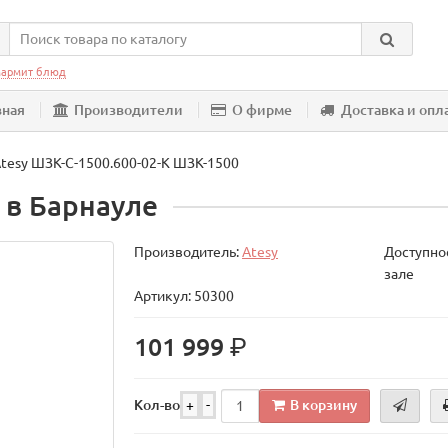
армит блюд
вная
Производители
О фирме
Доставка и опл
tesy ШЗК-С-1500.600-02-К ШЗК-1500
в Барнауле
Производитель:
Atesy
Доступнос
зале
Артикул: 50300
р.
101 999
В корзину
Кол-во
+
-