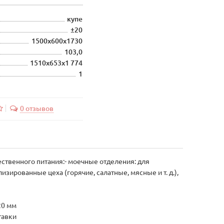
купе
±20
1500х600х1730
103,0
1510х653х1 774
1
0 отзывов
ственного питания:- моечные отделения: для
зированные цеха (горячие, салатные, мясные и т. д.),
20 мм
тавки