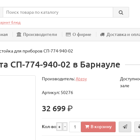
армит блюд
вная
Производители
О фирме
Доставка и опл
-стойка для приборов СП-774-940-02
та СП-774-940-02 в Барнауле
Производитель:
Atesy
Доступнос
зале
Артикул: 50276
р.
32 699
В корзину
Кол-во
+
-