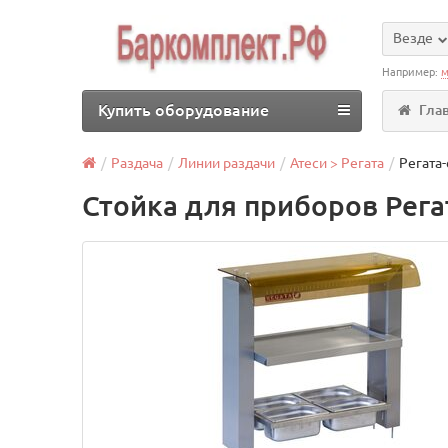
Везде
Например:
м
Купить оборудование
Гла
Раздача
Линии раздачи
Атеси > Регата
Регата
Стойка для приборов Рега