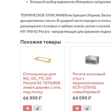
Большой выбор вариантов облицовки: натуральн
ТЕХНИЧЕСКОЕ ОПИСАНИЕКонструкция сборная, бескарка
декоративное стекло. В средней части находится пол
размещения столовых и чайных ложек, вилок и ножей. 
НП- 940-02 Регата - направляющая для хранения подно
Похожие товары
Столешница для
Регата-кассовый
М2, ОС, ГП, ОП
стол с
Регата-02 1870х900
подлокотником
левая дерево с отв.
КСП-1370-02
под полку
левыйправый
66 999
р.
64 099
р.