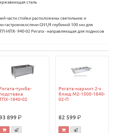
 нержавеющая сталь
ей части стойки расположены светильник и
ми гастроемкостями GN1/4 глубиной 100 мм для
 ТП-МПХ- 940-02 Регата - направляющая для подносов
Регата-тумба-
Регата-мармит 2-х
подставка
блюд М2-1500-1840-
ТПХ-1840-02
02-П
93 899
р.
82 599
р.