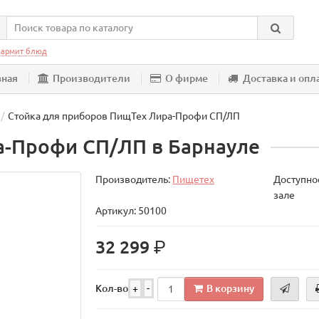
армит блюд
вная
Производители
О фирме
Доставка и опл
Стойка для приборов ПищТех Лира-Профи СП/ЛП
а-Профи СП/ЛП в Барнауле
Производитель:
Пищетех
Доступнос
зале
Артикул: 50100
р.
32 299
В корзину
Кол-во
+
-