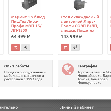
Мармит 1-х блюд
Стол охлаждаемый
ПищТех Лира-
с витриной Лира-
Профи МЭП-1Б/
Профи СОЭП-В/ЛП,
ЛП-1500
с подсв. Пищетех
64 499
р.
143 999
р.
Опыт работы
География
Продажа оборудования и
Торговые залы в Мо
мебели для магазинов и
Новосибирске, Барн
ресторанов с 1993 года
Томске, Кемерово,
Новокузнецке
нительно
Личный кабинет