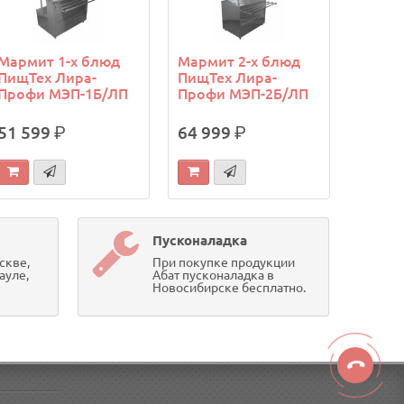
Мармит 1-х блюд
Мармит 2-х блюд
ПищТех Лира-
ПищТех Лира-
Профи МЭП-1Б/ЛП
Профи МЭП-2Б/ЛП
51 599
р.
64 999
р.
Пусконаладка
скве,
При покупке продукции
ауле,
Абат пусконаладка в
Новосибирске бесплатно.