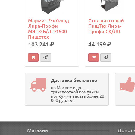
Мармит 2-х блюд
Стол кассовый
Лира-Профи
ПищТех Лира-
МЭП-2Б/ЛП-1500
Профи СК/ЛП
Пищетех
103 241
р.
44 199
р.
Доставка бесплатно
по Москве и до
транспортной компании
при сумме заказа более 20
000 рублей
Магазин
Допол