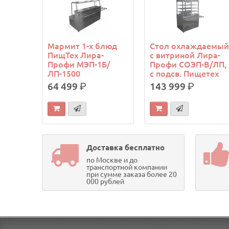
Мармит 1-х блюд
Стол охлаждаемы
ПищТех Лира-
с витриной Лира-
Профи МЭП-1Б/
Профи СОЭП-В/ЛП,
ЛП-1500
с подсв. Пищетех
64 499
р.
143 999
р.
Доставка бесплатно
по Москве и до
транспортной компании
при сумме заказа более 20
000 рублей