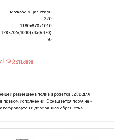
нержавеющая сталь
220
1180х870х1010
1120x705(1030)x850(870)
50
0 отзывов
шницей размещена полка и розетка 220В для
и в правом исполнении. Оснащается поручнем,
а гофрокартон и деревянная обрешетка.