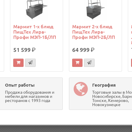
й
Мармит 1-х блюд
Мармит 2-х блюд
ПищТех Лира-
ПищТех Лира-
Профи МЭП-1Б/ЛП
Профи МЭП-2Б/ЛП
51 599
р.
64 999
р.
Опыт работы
География
Продажа оборудования и
Торговые залы в Мо
мебели для магазинов и
Новосибирске, Барн
ресторанов с 1993 года
Томске, Кемерово,
Новокузнецке