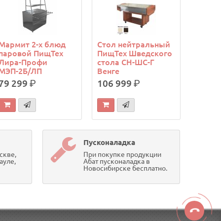
Мармит 2-х блюд
Стол нейтральный
паровой ПищТех
ПищТех Шведского
Лира-Профи
стола СН-ШС-Г
МЭП-2Б/ЛП
Венге
79 299
р.
106 999
р.
Пусконаладка
скве,
При покупке продукции
ауле,
Абат пусконаладка в
Новосибирске бесплатно.