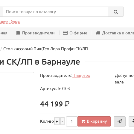
армит блюд
вная
Производители
О фирме
Доставка и опл
Стол кассовый ПищТех Лира-Профи СК/ЛП
и СК/ЛП в Барнауле
Производитель:
Пищетех
Доступнос
зале
Артикул: 50103
р.
44 199
В корзину
Кол-во
+
-