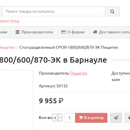
армит блюд
вная
Производители
О фирме
Доставка и опл
Пищетех
Стол разделочный СРОб-1800/600/870-ЭК Пищетех
800/600/870-ЭК в Барнауле
Производитель:
Пищетех
Доступнос
зале
Артикул: 50132
р.
9 955
В корзину
Кол-во
+
-