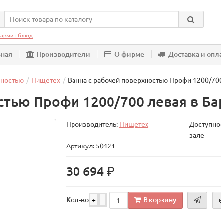
армит блюд
вная
Производители
О фирме
Доставка и опл
хностью
Пищетех
Ванна с рабочей поверхностью Профи 1200/70
стью Профи 1200/700 левая в Ба
Производитель:
Пищетех
Доступнос
зале
Артикул: 50121
р.
30 694
В корзину
Кол-во
+
-