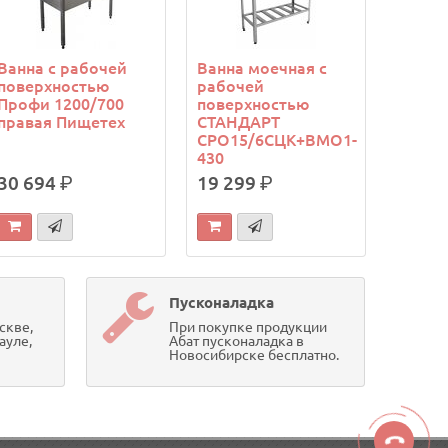
Ванна с рабочей
Ванна моечная с
поверхностью
рабочей
Профи 1200/700
поверхностью
правая Пищетех
СТАНДАРТ
СРО15/6СЦК+ВМО1-
430
30 694
р.
19 299
р.
Пусконаладка
скве,
При покупке продукции
ауле,
Абат пусконаладка в
Новосибирске бесплатно.