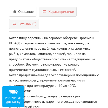
Описание
Характеристики
Отзывы (0)
Котел пищеварочный на паровом обогреве Проммаш
КП-400 с герметичной крышкой предназначен для
приготовления первых блюд, крупных кусков мяса,
рыбы, компотов, напитков, овощей, гарниров на
предприятиях общественного питания традиционным
способом. Возможно использование котла с
применением функциональных емкостей.
Котел предназначены для эксплуатации в помещениях с
искусственно регулируемыми климатическими
условиями при температуре от 10 до 40°С.
Особенности:
• Вода в варочный сосуд подается через кран
Рассчитать
доставку
• Слив содержимого из варочного сосуда производится
через сливной кран