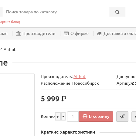
армит блюд
вная
Производители
О фирме
Доставка и опл
4 Airhot
ле
Производитель:
Airhot
Доступнос
Расположение: Новосибирск
Артикул:
р.
5 999
В корзину
Кол-во
+
-
Краткие характеристики