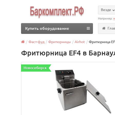
Везде
Например:
м
Купить оборудование
Гла
Фаст-фуд
Фритюрницы
Airhot
Фритюрница EF
Фритюрница EF4 в Барнау
Новосибирск