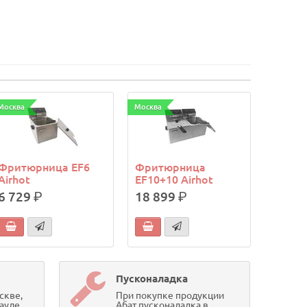
Москва
Москва
Фритюрница EF6
Фритюрница
Airhot
EF10+10 Airhot
6 729
р.
18 899
р.
Пусконаладка
скве,
При покупке продукции
ауле,
Абат пусконаладка в