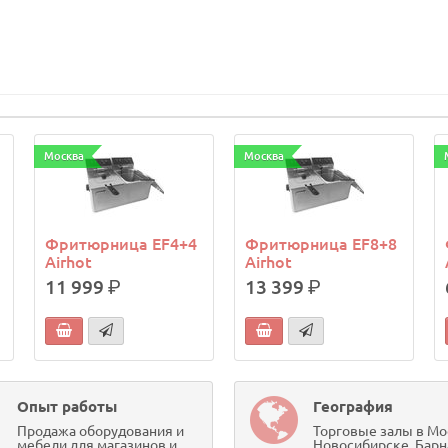
Москва
Москва
Фритюрница EF4+4
Фритюрница EF8+8
Airhot
Airhot
11 999
р.
13 399
р.
Опыт работы
География
Продажа оборудования и
Торговые залы в Мо
мебели для магазинов и
Новосибирске, Барн