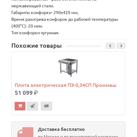
нержавеющей стали.
Габариты конфорки- 290х420 мм,
Время разогрева конфорок до рабочей температуры
(400°С)- 20 мин.
Тип конфорки чугунная.
Похожие товары
В
Плита электрическая ПЭ-0,34СП Проммаш
51 099
р.
Доставка бесплатно
по Москве и до транспортной компании